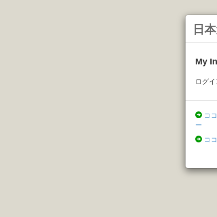
日本
My 
ログイ
コ
ー
コ