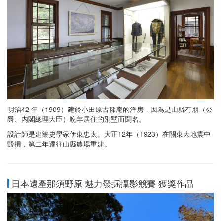
明治42 年（1909）建於小田原古稀庵的洋房，因為是山縣有朋（公
爵、内閣總理大臣）晩年居住的別墅而聞名。
設計師是建築史學家伊東忠太。大正12年（1923）在關東大地震中
毀損，第二年遷往山縣農場重建。
日本遺產那須野原 魅力發掘攝影競賽 獲獎作品